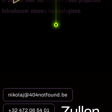
Introduceer nieuwe technologieen
n
i
k
o
l
a
j
@
4
0
4
n
o
t
f
o
u
n
d
.
b
e
Z
u
l
l
e
n
+
3
2
4
7
2
0
6
5
4
0
1