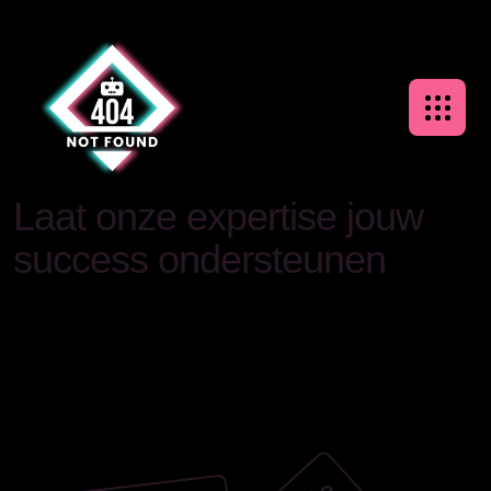
L
a
a
t
o
n
z
e
e
x
p
e
r
t
i
s
e
j
o
u
w
s
u
c
c
e
s
s
o
n
d
e
r
s
t
e
u
n
e
n