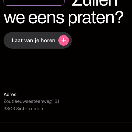
w
e
e
e
n
s
p
r
a
t
e
n
?
+
Laat van je horen
Adres:
Zoutleeuwsesteenweg 181
3803 Sint-Truiden