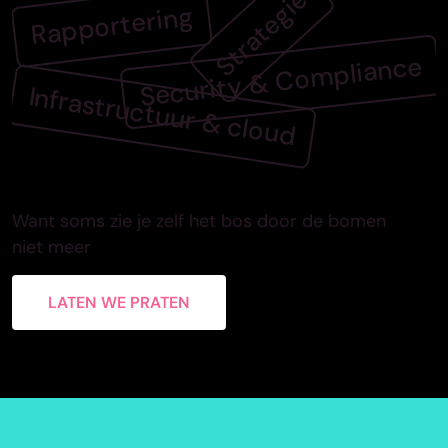
Strategie
Rapportering
Security & Compliance
Infrastructuur & cloud
Want soms zie je zelf het bos door de bomen
niet meer
LATEN WE PRATEN